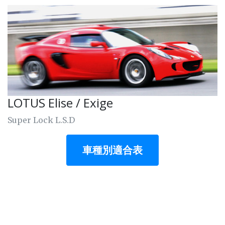
LOTUS Elise / Exige
Super Lock L.S.D
車種別適合表