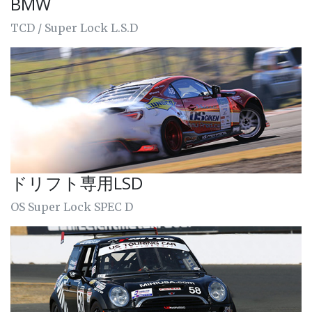
BMW
TCD / Super Lock L.S.D
ドリフト専用LSD
OS Super Lock SPEC D