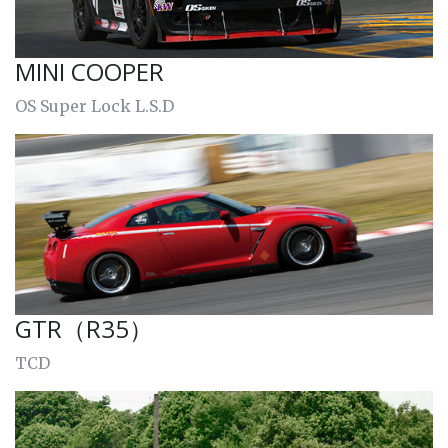
MINI COOPER
OS Super Lock L.S.D
GTR（R35）
TCD