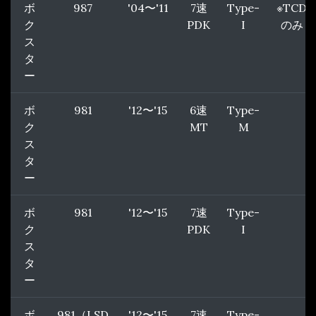
ボ
987
'04〜'11
7速
Type-
※TCD
ク
PDK
I
のみ
ス
タ
ー
ボ
981
'12〜'15
6速
Type-
ク
MT
M
ス
タ
ー
ボ
981
'12〜'15
7速
Type-
ク
PDK
I
ス
タ
ー
ボ
981（LSD
'12〜'15
7速
Type-