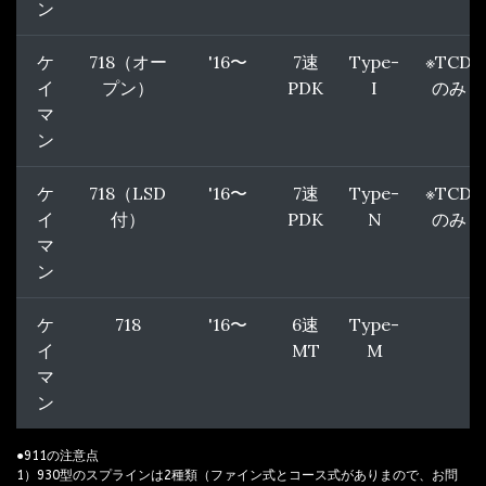
ン
ケ
718（オー
'16〜
7速
Type-
※TCD
イ
プン）
PDK
I
のみ
マ
ン
ケ
718（LSD
'16〜
7速
Type-
※TCD
イ
付）
PDK
N
のみ
マ
ン
ケ
718
'16〜
6速
Type-
イ
MT
M
マ
ン
●911の注意点
1）930型のスプラインは2種類（ファイン式とコース式がありまので、お問