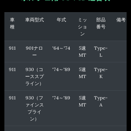
車
車両型式
年式
ミッ
部品
備考
種
ショ
番号
ン
911
901ナロ
'64～'74
5速
Type-
ー
MT
L
911
930（コ
'74～'89
5速
Type-
ーススプ
MT
K
ライン）
911
930（フ
'74～'89
5速
Type-
ァインス
MT
A
プライ
ン）