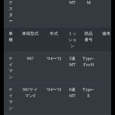
ク
MT
M
ス
タ
ー
車
車両型式
年式
ミッ
部品
備考
種
ショ
番号
ン
ケ
987
'04〜'11
5速
Type-
イ
MT
ForH
マ
ン
ケ
987ケイ
'04〜'11
6速
Type-
イ
マンS
MT
E
マ
ン