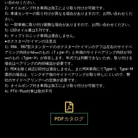
い合わせください。
2）オイルポンプ付き車両は加工により取り付けが可能です。
3）車速センサーの取り付けが異なる場合がありますので、お問い合わせくだ
さい。
4）一部車種に取り付け困難な場合がありますので、お問い合わせください。
5）LSDオイル量は3.7ℓです。
6）ティプトロニック車両は適合しません。
●ボクスター/ケイマンの注意点
1）986、987型スタンダードのボクスター/ケイマンのデフは左右のサイドベ
アリング内径が46㎜のもの（Tｙpe-F）と外側のサイドベアリング内径が50
㎜のもの（Type-H）が存在します。年式では判断できないため、取り付ける
場合はベアリングの内径確認が必要です。
2）PDKを除く純正LSD付は適合しません。またPDK車両にてType-I、Type-M
選択の場合は、リングギア側のサイドベアリングが取り外しにくいので、弊
社のサイドベアリングへの交換が必要です。
3）オイルポンプ付き車両は加工により取り付けが可能です。
4）PTV-Plus付車は取付不可
PDFカタログ