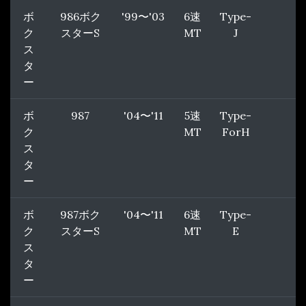
ボ
986ボク
'99〜'03
6速
Type-
ク
スターS
MT
J
ス
タ
ー
ボ
987
'04〜'11
5速
Type-
ク
MT
ForH
ス
タ
ー
ボ
987ボク
'04〜'11
6速
Type-
ク
スターS
MT
E
ス
タ
ー