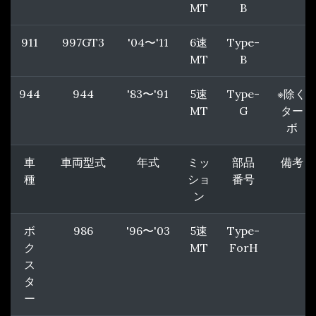
MT
B
911
997GT3
'04〜'11
6速
Type-
MT
B
944
944
'83〜'91
5速
Type-
※除く
MT
G
ター
ボ
車
車両型式
年式
ミッ
部品
備考
種
ショ
番号
ン
ボ
986
'96〜'03
5速
Type-
ク
MT
ForH
ス
タ
ー