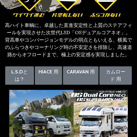
高ハイト車輌に、卓越した直進安定性と上質のステアフィ
ールを実現させた次世代LSD「OSデュアルコアネオ」。
背高車やコンバージョンモデルの弱点ともいえる、横風で
のふらつきやコーナリング時の不安定さを排除し、高速道
路からオフロードまで、極上の安定感を実現しました。
L.S.Dと
HIACE 用
CARAVAN 用
カムロー
は？
ド 用