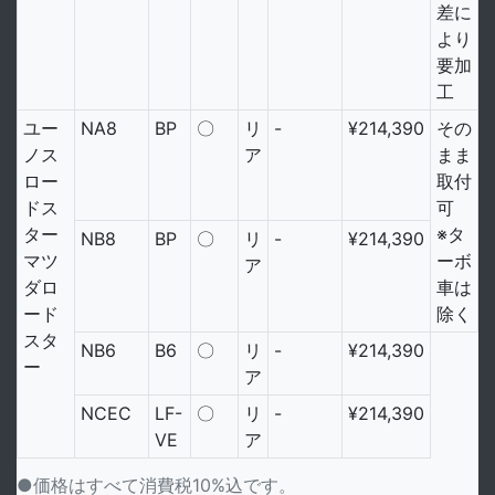
差に
より
要加
工
ユー
NA8
BP
〇
リ
-
¥214,390
その
ノス
ア
まま
ロー
取付
ドス
可
ター
※タ
NB8
BP
〇
リ
-
¥214,390
マツ
ーボ
ア
ダロ
車は
ード
除く
スタ
NB6
B6
〇
リ
-
¥214,390
ー
ア
NCEC
LF-
〇
リ
-
¥214,390
VE
ア
●価格はすべて消費税10%込です。