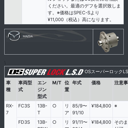
ください。最適のデフを選択致しま
す。※価格はSPEC-Sより
¥11,000（税込）高になります。
\
OSスーパーロックLS
車
車両型
エン
M/T
位
年式
価格
注意事
種
式
ジン
置
型式
RX-
FC3S
13B-
○
リ
85/9〜
¥184,800
※
7
T
ア
91/10
FD3S
13B-
○
リ
91/11〜
¥184,800
そのま