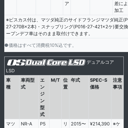
ア
差によ
加工
※ビスカス付は、マツダ純正のサイドフランジマツダ純正(P0
27-270B×2本)・スナップリング(P016-27-421×2ケ)要交
ープンデフ車はそのまま取付けできます。
●価格はすべて消費税10%込です。
デュアルコア
LSD
車
車両型
エ
M/T
位
年式
SPEC-S
注意
種
式
ン
置
価格
事項
ジ
ン
型
式
マツ
NR-A
P5
リ
2015〜
¥214,390
※ケ