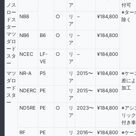
ノス
ア
付可
ロー
※ター
NB8
○
リ
−
¥184,800
ドス
除く
ア
ター
マツ
NB6
B6
○
リ
−
¥184,800
ダロ
ア
ード
NCEC
LF-
○
リ
−
¥184,800
スタ
VE
ア
ー
マツ
NR-A
P5
リ
2015〜
¥184,800
※ケー
ダロ
ア
差によ
ード
加工
NDERC
PE
リ
2015〜
¥184,800
スタ
ア
ー
ND5RE
PE
○
リ
2023〜
¥184,800
※アシ
ア
リック
付き車
RF
PE
リ
2016〜
¥184,800
※ケー