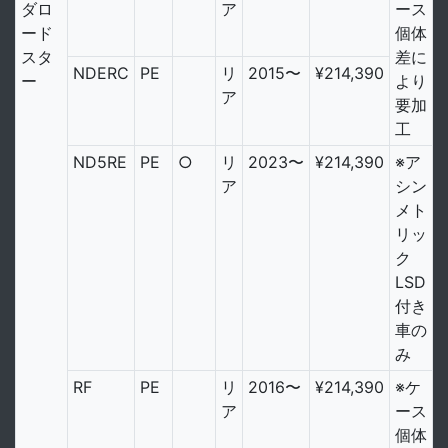
ダロ
ア
ース
ード
個体
スタ
差に
NDERC
PE
リ
2015〜
¥214,390
ー
より
ア
要加
工
ND5RE
PE
○
リ
2023〜
¥214,390
※ア
ア
シン
メト
リッ
ク
LSD
付き
車の
み
RF
PE
リ
2016〜
¥214,390
※ケ
ア
ース
個体