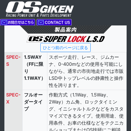
ひとつ前のページに戻る
SPEC-
1.5WAY
スポーツ走行、レース、ジムカー
S
（FFに限
ナ、0-400mなどの使用を可能にし
り
ながら、通常の市街地走行では市販
1.1WAY）
LSD中トップレベルの静粛性と操作
性を誇ります。
SPEC-
フルオー
作動方式（1.1Way、1.5Way、
X
ダータイ
2Way）カム角、ロックタイミン
プ
グ、イニシャルトルクなどをカスタ
マイズできるタイプ。使用用途、使
用条件、お車の仕様などをテクニカ
ルショップまたはOS技研にご相談