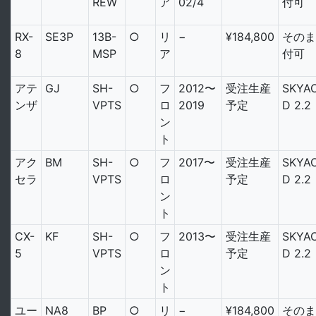
REW
ア
02/4
付可
RX-
SE3P
13B-
○
リ
−
¥184,800
そのま
8
MSP
ア
付可
アテ
GJ
SH-
○
フ
2012〜
受注生産
SKYAC
ンザ
VPTS
ロ
2019
予定
D 2.2
ン
ト
アク
BM
SH-
○
フ
2017〜
受注生産
SKYAC
セラ
VPTS
ロ
予定
D 2.2
ン
ト
CX-
KF
SH-
○
フ
2013〜
受注生産
SKYAC
5
VPTS
ロ
予定
D 2.2
ン
ト
ユー
NA8
BP
○
リ
−
¥184,800
そのま