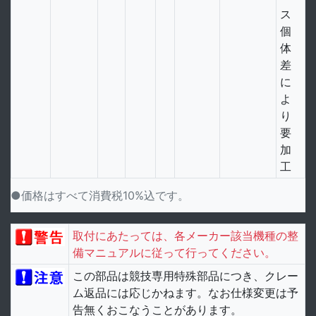
ス
個
体
差
に
よ
り
要
加
工
●価格はすべて消費税10%込です。
取付にあたっては、各メーカー該当機種の整
備マニュアルに従って行ってください。
この部品は競技専用特殊部品につき、クレー
ム返品には応じかねます。なお仕様変更は予
告無くおこなうことがあります。