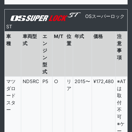
OSスーパーロック
ST
車
車両型
エ
M/T
位
年式
価格
注
種
式
ン
置
意
ジ
事
ン
項
型
式
マツ
ND5RC
P5
○
リ
2015〜
¥172,480
※AT
ダロ
ア
は
ード
取
スタ
付
ー
不
可
※ケ
ー